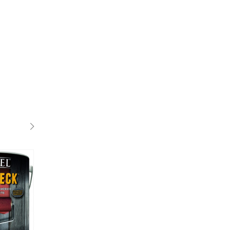
SALE
1 Lts
20LTS
18 Lts
4LTS
3.6 Lts
7.2 Lts