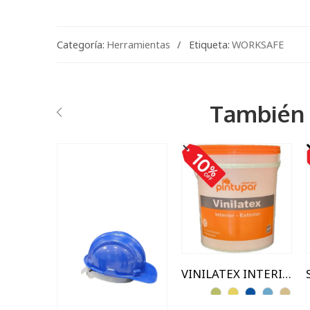
Categoría:
Herramientas
Etiqueta:
WORKSAFE
También 
1 Lts
18 Lts
3.6 Lts
7.2 Lts
VINILATEX INTERIOR / EXTERIOR