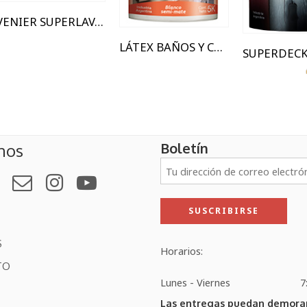
VENIER SUPERLAVABLE LATEX INTERIOR
LÁTEX BAÑOS Y COCINAS
SUPERDEC
Boletín
nos
S
Horarios:
TO
Lunes - Viernes
7
Las entregas puedan demorar