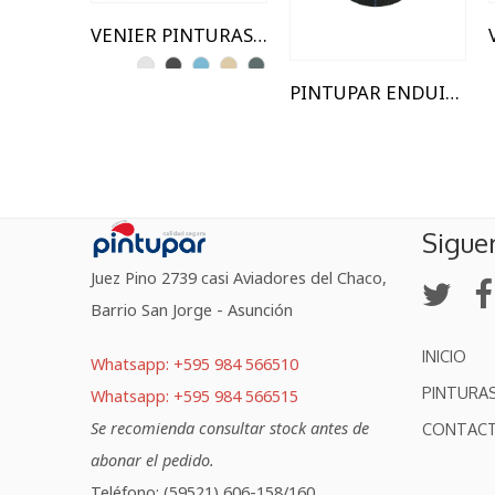
VENIER PINTURAS TIZADAS (CHALK PAINT)
PINTUPAR ENDUIDO EXTERIOR
Sigue
Juez Pino 2739 casi Aviadores del Chaco,
Barrio San Jorge - Asunción
INICIO
Whatsapp: +595 984 566510
PINTURA
Whatsapp: +595 984 566515
Se recomienda consultar stock antes de
CONTAC
abonar el pedido.
Teléfono: (59521) 606-158/160