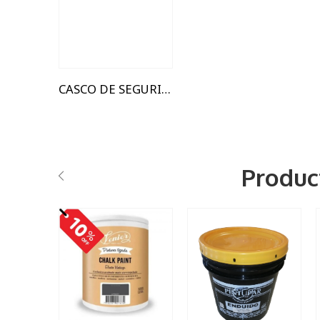
CASCO DE SEGURIDAD - CASCO AZUL
Produc
1,5 Kg
6 Kls
20 kg
25 Kg