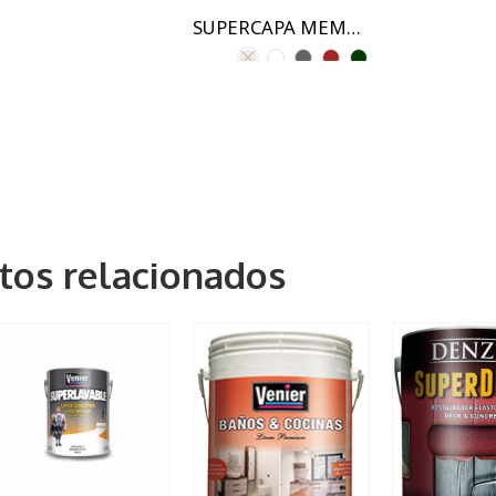
SUPERCAPA MEMBRANA POLIURETANICA
tos relacionados
1,25kg
1,25kg
1,25kg
25 Kg
5 kg
5 kg
5 kg