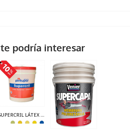
te podría interesar
1 Lts
1,25kg
18 Lts
20 kg
3.6 Lts
5 kg
7.2 Lts
SUPERCRIL LÁTEX ACRÍLICO EXTERIOR / INTERIOR