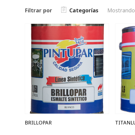
Filtrar por
Categorías
Mostrando 
18 Lts
18 L
3.6 Lts
3.6 L
250 ml
250 
850 ml
850 
BRILLOPAR
TITANL