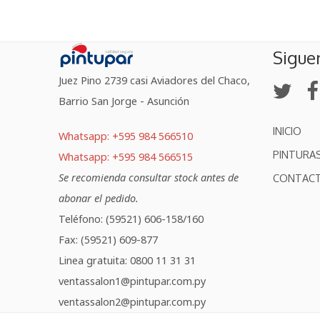
Sigue
Juez Pino 2739 casi Aviadores del Chaco,
Barrio San Jorge - Asunción
INICIO
Whatsapp: +595 984 566510
PINTURA
Whatsapp: +595 984 566515
Se recomienda consultar stock antes de
CONTAC
abonar el pedido.
Teléfono: (59521) 606-158/160
Fax: (59521) 609-877
Linea gratuita: 0800 11 31 31
ventassalon1@pintupar.com.py
ventassalon2@pintupar.com.py