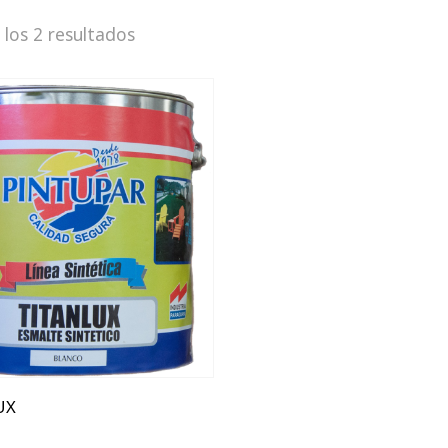
los 2 resultados
ts
ts
ml
ml
UX