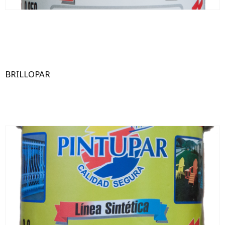
BRILLOPAR
18 Lts
3.6 Lts
250 ml
850 ml