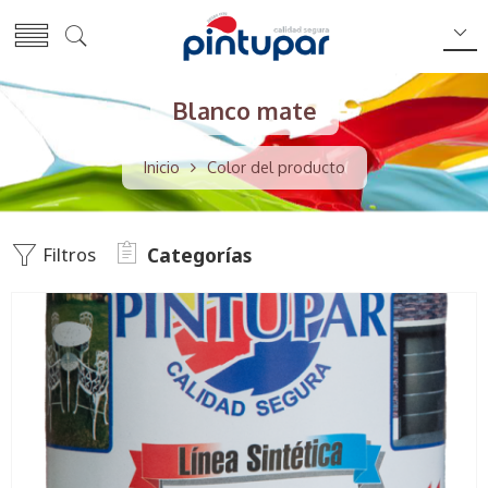
Blanco mate
Inicio
Color del producto
Filtros
Categorías
18 Lts
3.6 Lts
250 ml
850 ml