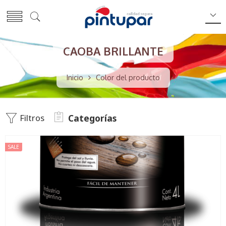
CAOBA BRILLANTE
Inicio
Color del producto
Filtros
Categorías
SALE
1 Lts
4LTS