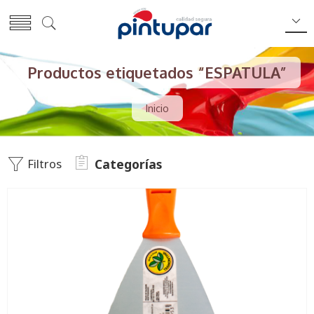
Productos etiquetados “ESPATULA”
Inicio
Filtros
Categorías
10CMS
6CMS
8CMS