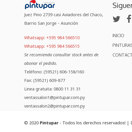
Sigue
Juez Pino 2739 casi Aviadores del Chaco,
Barrio San Jorge - Asunción
INICIO
Whatsapp: +595 984 566510
PINTURA
Whatsapp: +595 984 566515
Se recomienda consultar stock antes de
CONTAC
abonar el pedido.
Teléfono: (59521) 606-158/160
Fax: (59521) 609-877
Linea gratuita: 0800 11 31 31
ventassalon1@pintupar.com.py
ventassalon2@pintupar.com.py
© 2020
Pintupar
- Todos los derechos reservados! | 