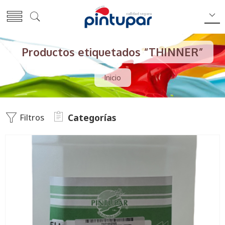
Productos etiquetados “THINNER”
Inicio
Filtros
Categorías
1 Lts
5 Lts