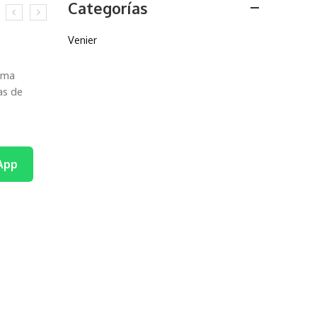
Categorías
Venier
tema
as de
App