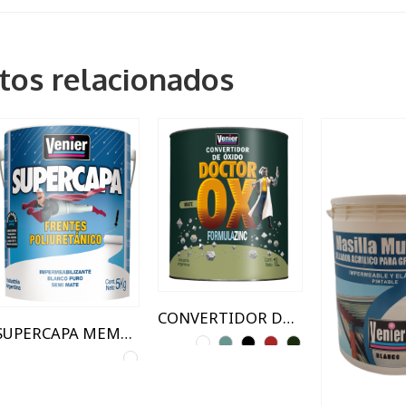
tos relacionados
1,25kg
1 Lts
1KG
20 kg
500CC
350grs
5 kg
6KG
CONVERTIDOR DE OXIDO
SUPERCAPA MEMBRANA PARA FRENTES BLANCO