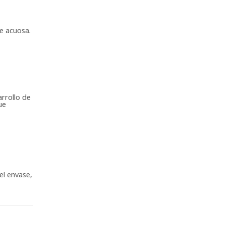
se acuosa.
rrollo de
ue
el envase,