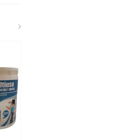
SALE
SALE
1 Lts
1 Lts
4LTS
4LTS
PINTURA PARA PILETA - BASE SOLVENTE
FIJADOR AL AGUARRÁS