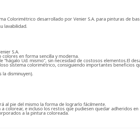
tema Colorimétrico desarrollado por Venier S.A. para pinturas de ba
u lavabilidad.
nier S.A.
 colores en forma sencilla y moderna.
de “hágalo Ud. mismo”, sin necesidad de costosos elementos.El desa
edoso sistema colorimétrico, consiguiendo importantes beneficios q
s la disminuyen).
rá al pie del mismo la forma de lograrlo fácilmente.
a a colorear, e incluso los restos que pudiesen quedar adheridos en 
orporados a la pintura coloreada.