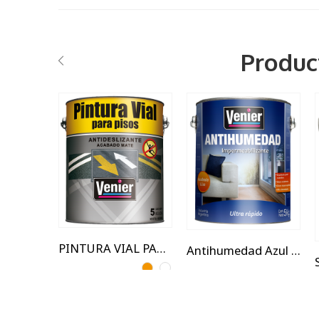
Produc
1KG
1KG
5 kg
5 kg
PINTURA VIAL PARA PISOS
Antihumedad Azul (liso)