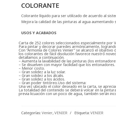
COLORANTE
Colorante líquido para ser utilizado de acuerdo al sis
Mejora la calidad de las pinturas al agua aumentando s
USOS Y ACABADOS
Carta de 252 colores seleccionados especialmente por Ve
Para pintar y decorar paredes armónicamente, logrando
Con “Armonía de Colores Venier” se alcanzó el objetivo 
los colorantes de fácil disolución favorece nuestro nov
detallamos a continuación.
– Aumenta la lavabilidad de las pinturas (los entonadore
– Se disuelven con mayor facilidad que los entonadores.
– Menor costo.
– Gran solidez a la luz solar.
– Gran solidez a los álcalis.
– Gran solidez a los ácidos.
– Gran poder tintóreo.Uso del sistema:
Una vez ubicado el color deseado en la carta, se aprecia
La totalidad del contenido se deberá volcar en la pintur
previa licuación con un poco de agua, también serán inc
Categorías:
Venier
,
VENIER
Etiqueta:
VENIER