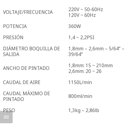
220V ~ 50-60Hz
VOLTAJE/FRECUENCIA
120V ~ 60Hz
POTENCIA
360W
PRESIÓN
1,4 ~ 2,2PSI
DIÁMETRO BOQUILLA DE
1,8mm – 2,6mm – 5/64” –
SALIDA
39/64”
1,8mm: 15 ~ 210mm
ANCHO DE PINTADO
2,6mm: 20 ~ 26
CAUDAL DE AIRE
1150L/min
CAUDAL MÁXIMO DE
800ml/min
PINTADO
PESO
1,3kg – 2,86lb