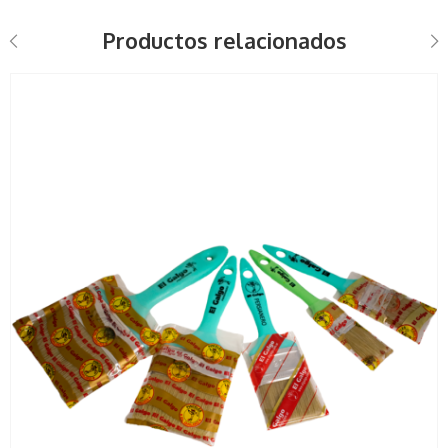
Productos relacionados
1"
1/2"
1.5"
2"
2.5"
3"
3/4"
4"