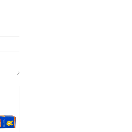
1"
1.5"
2"
2.5"