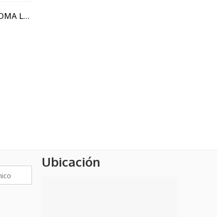
3"
RODILLO ROMA LANA NATURAL C/SOPORTE
PINCEL TIGRE 728
TRUPER CINTA PARA SEÑALIZACION AMARILLO/NEGRO
Ubicación