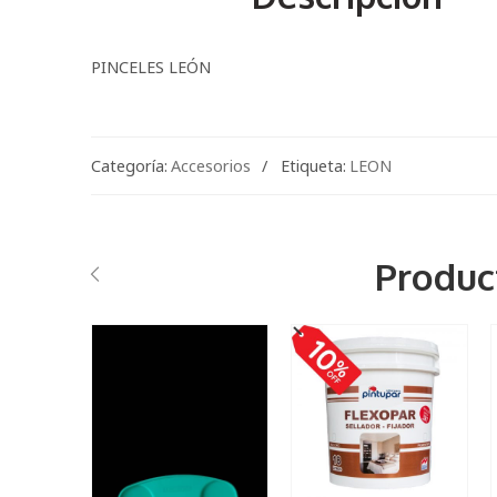
PINCELES LEÓN
Categoría:
Accesorios
Etiqueta:
LEON
Produc
PLASTICO
1 Lts
18 Lts
3.6 Lts
5 Lts