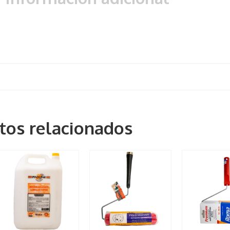
tos relacionados
1 Lts
rodillos
23CMS
10 Lts
5 Lts