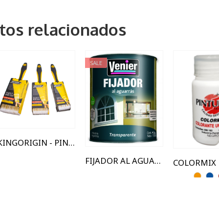
tos relacionados
SALE
2"
1 Lts
120cc
2.5"
4LTS
3"
KINGORIGIN - PINCEL 100% POLYESTER - KO 88900
FIJADOR AL AGUARRÁS