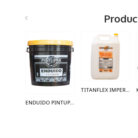
Produc
1.5 kg
1 Lts
20 kg
10 Lts
25 Kg
5 Lts
6 kg
TITANFLEX IMPERMEABILIZANTE ACRIL
ENDUIDO PINTUPAR EXTERIOR