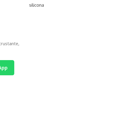
silicona
crustante,
App