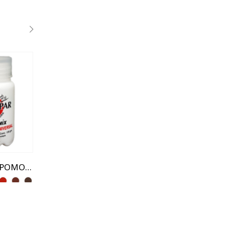
2"
20 LUMENES
2.5"
3"
4"
PINCEL LEÓN-LINEA FUTURA MANGO NEGRO Y ROJO
COLORMIX POMO ENTONADOR UNIVERSAL