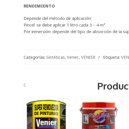
RENDIMIENTO
Depende del método de aplicación:
Pincel: se debe aplicar 1 litro cada 3 – 4 m².
Por inmersión: depende del tipo de absorción de la sup
Categorías:
Sintéticas
,
Venier
,
VENIER
Etiqueta:
VEN
Produc
1KG
18 Lts
3.6 Lts
250 ml