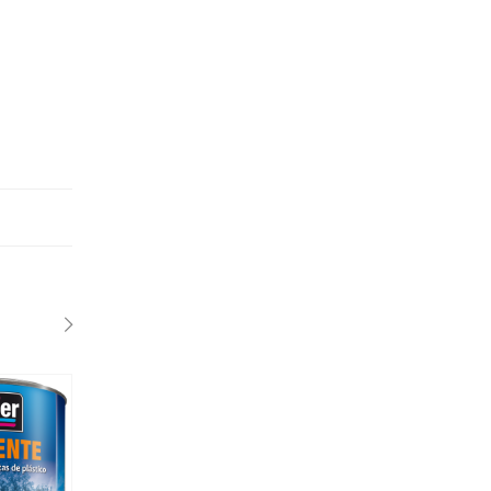
SALE
SALE
1 Lts
30 cc
4LTS
120cc
VENIER POMO ENTONADOR UNIVERSAL 120CC