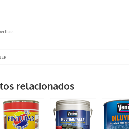
erficie.
IER
tos relacionados
18 Lts
0.450LTS
1 Lts
3.6 Lts
1 Lts
250 ml
4LTS