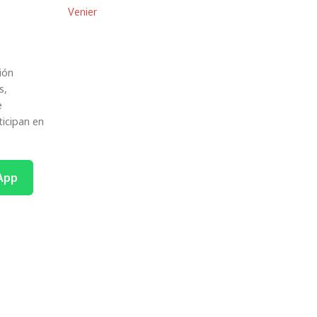
Venier
ión
s,
e
ticipan en
App